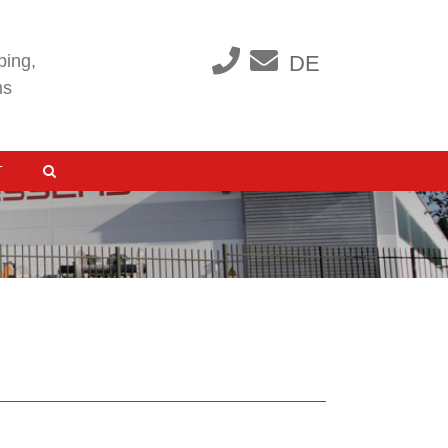
ping,
DE
ms
T